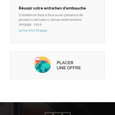
Réussir votre entretien d'embauche
Entretien en face à face ou en présence de
plusieurs recruteurs, tenue vestimentaire,
langage… Les e
14/03/2017 16:54:54
Bien négocier son salaire d’embauche
Négocier, oui, mais pas n’importe comment Bon
nombre de candidats sont pétrifiés au moment
d’aborder
21/03/2017 15:27:40
Trois questions à Jamal Boumiloud,
Fondateur et CEO de Marocadres
Lancé en 2012, Marocadres a su s'imposer dans le
marché des plateformes de recrutement en ligne
au
28/01/2020 16:47:46
Bilan satisfaisant pour la 3W Academy