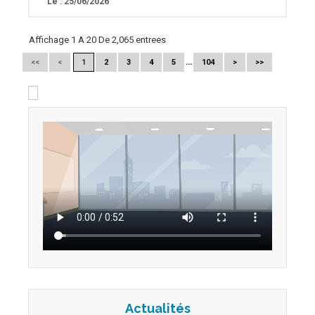
Le : 25/06/2026
Affichage 1 A 20 De 2,065 entrees
…
<<
<
1
2
3
4
5
104
>
>>
Marque employeur: les grosses erreurs
des recruteurs.
Volatiles, prêts à changer de job comme on
change de lessive... Considérant les candidats
comme des
Actualités
01/09/2016 13:18:40