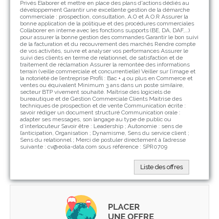
Privés Elaborer et mettre en place des plans d'actions dédiés au
développement Garantir une excellente gestion de la démarche
commerciale : prospection, consultation, A.O et A.O.R Assurer la
bonne application de la politique et des procédures commerciales
Collaborer en interne avec les fonctions supports (BE, DA, DAF,…)
pour assurer la bonne gestion des commandes Garantir le bon suivi
de la facturation et du recouvrement des marchés Rendre compte
de vos activités, suivre et analyser vos performances Assurer le
suivi des clients en terme de relationnel, de satisfaction et de
traitement de réclamation Assurer la remontée des informations
terrain (veille commerciale et concurrentielle) Veiller sur l’image et
la notoriété de l’entreprise Profil : Bac + 4 ou plus en Commerce et
ventes ou équivalent Minimum 3 ans dans un poste similaire,
secteur BTP vivement souhaité. Maîtrise des logiciels de
bureautique et de Gestion Commerciale Clients Maitrise des
techniques de prospection et de vente Communication écrite :
savoir rédiger un document structuré Communication orale :
adapter ses messages, son langage au type de public ou
d’interlocuteur Savoir être : Leadership ; Autonomie : sens de
l’anticipation, Organisation ; Dynamisme, Sens du service client ;
Sens du relationnel ; Merci de postuler directement à l’adresse
suivante : cv@eolia-data.com sous référence : SPR0709
Liste des offres