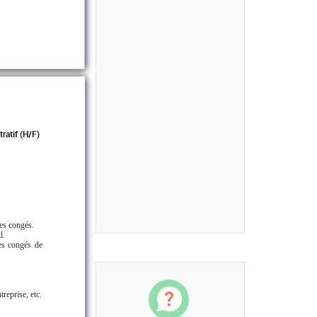
ratif (H/F)
les congés.
l.
les congés de
reprise, etc.