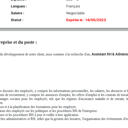
Langues :
Français
Salaire :
Negociable
Statut :
Expirée le : 14/05/2023
eprise et du poste :
e du développement de notre client, nous sommes à la recherche d'un,
Assistant RH & Administ
es dossiers des employés, y compris les informations personnelles, les salaires, les absences et 
ts de recrutement, y compris les annonces d'emploi, les offres d'emploi et les contrats de travai
tages sociaux pour les employés, tels que les régimes d'assurance maladie et de retraite, 
tc.
ion et à la planification des formations pour les employés.
ns des employés sur les politiques et les procédures RH de l'entreprise.
ues et les procédures RH à jour et veiller à leur application.
ches administratives et RH, telles que la gestion des horaires, l'organisation des événements d'ent