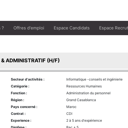
 ?
Offres d'emploi
Espace Candidats
Espace Recru
& ADMINISTRATIF (H/F)
Secteur d'activités :
Informatique -conseils et ingénierie
Catégorie :
Ressources Humaines
Fonction :
Administration du personnel
Région :
Grand Casablanca
Pays concerné :
Maroc
Contrat :
CDI
Experience :
2 à 5 ans d'expérience
Diplôme :
Bac + 5