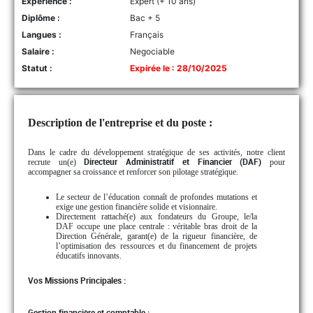
Experience :
Expert (+ 10 ans)
Diplôme :
Bac + 5
Langues :
Français
Salaire :
Negociable
Statut :
Expirée le : 28/10/2025
Description de l'entreprise et du poste :
Dans le cadre du développement stratégique de ses activités, notre client
recrute un(e)
Directeur Administratif et Financier (DAF)
pour
accompagner sa croissance et renforcer son pilotage stratégique.
Le secteur de l’éducation connaît de profondes mutations et
exige une gestion financière solide et visionnaire.
Directement rattaché(e) aux fondateurs du Groupe, le/la
DAF occupe une place centrale : véritable bras droit de la
Direction Générale, garant(e) de la rigueur financière, de
l’optimisation des ressources et du financement de projets
éducatifs innovants.
Vos Missions Principales :
Gestion financière et comptable :