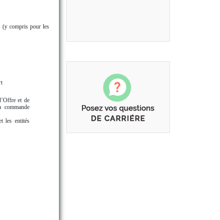
s (y compris pour les
t
d’Offre et de
 la commande
t les entités