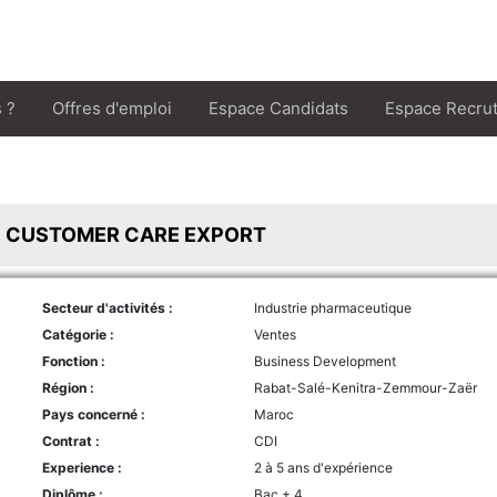
 ?
Offres d'emploi
Espace Candidats
Espace Recru
 CUSTOMER CARE EXPORT
Secteur d'activités :
Industrie pharmaceutique
Catégorie :
Ventes
Fonction :
Business Development
Région :
Rabat-Salé-Kenitra-Zemmour-Zaër
Pays concerné :
Maroc
Contrat :
CDI
Experience :
2 à 5 ans d'expérience
Diplôme :
Bac + 4