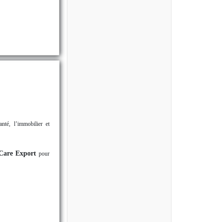
nté, l’immobilier et
Care Export
pour