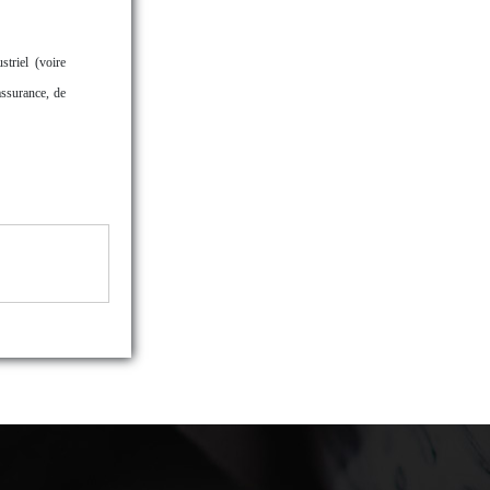
triel (voire
assurance, de