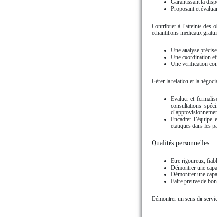
Garantissant la dispo
Proposant et évaluan
Contribuer à l’atteinte des
échantillons médicaux gratuits
Une analyse précise
Une coordination eff
Une vérification con
Gérer la relation et la négoc
Evaluer et formalis
consultations spéc
d’approvisionnemen
Encadrer l’équipe e
étatiques dans les p
Qualités personnelles
Etre rigoureux, fiab
Démontrer une capaci
Démontrer une capaci
Faire preuve de bon 
Démontrer un sens du service