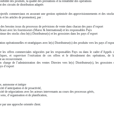
nibilité des produits, la qualité des prestations et la rentabilité des opérations
t des circuits de distribution adaptés
 objectifs commerciaux en assurant une gestion optimisée des approvisionnements et des stock
 et les articles de promotion), par :
 des besoins issus du processus de prévisions de vente dans chacun des pays d’export
icace avec les fournisseurs (Maroc & International) et les responsables Pays
tinue des stocks chez le(s) Distributeur(s) et les grossistes dans les pays d’export
iation opérationnelles et stratégiques avec le(s) Distributeur(s) des produits vers les pays d’expor
er les offres commerciales négociées par les responsables Pays ou dans le cadre d’Appels 
ifiques, et superviser l’exécution de ces offres et le déroulement des opérations, de
t au recouvrement.
n charge de l’administration des ventes Directes vers le(s) Distributeur(s), les grossistes e
ays d’export
le, autonome et intègre
té d’anticipation et de proactivité,
té de négociations avec les acteurs intervenants au cours des processus gérés,
sens, d’organisation et de planification,
 par une approche orientée client.