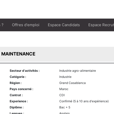
 ?
Offres d'emploi
Espace Candidats
Espace Recru
 MAINTENANCE
Secteur d'activités :
Industrie agro-alimentaire
Catégorie :
Industrie
Région :
Grand Casablanca
Pays concerné :
Maroc
Contrat :
CDI
Experience :
Confirmé (5 à 10 ans d'expérience)
Diplôme :
Bac + 5
Langues :
Anglais