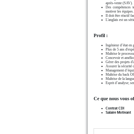
après-vente (SAV). Da
Des compétences te
motiver les équipes.
Il doit être réactif 
L'anglais est un séri
Profil :
Ingénieur d’état en 
Plus de 5 ans d'expé
Maîtrise le processus
Concevoir et amélio
Gérer des projets d'
Assurer la sécurité 
Management d’équi
Maîtrise du back Of
Maîtrise de la langue
Esprit d’analyse; se
Ce que nous vous of
Contrat CDI
Salaire Motivant