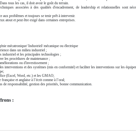
ns tous les cas, il doit avoir le goût du terrain.
chniques associées à des qualités d'encadrement, de leadership et relationnelles sont néce
face aux problèmes et toujours se tenir prêt à intervenir.
eux atout et peut être exigé dans certaines entreprises.
génie mécatronique/ Industriel/ mécanique ou électrique
rience dans un milieu industriel ;
 industriel et les principales technologies ;
rer les procédures de maintenance ;
améliorations ou d'investissement ;
des interventions et des systèmes (mis en conformité) et faciliter les interventions sur les équipe
pe;
fice (Excel, Word, etc.) et les GMAO;
 française et anglaise à l’écrit comme à l’oral;
ns de responsabilité, gestion des priorités, bonne communication.
frons :