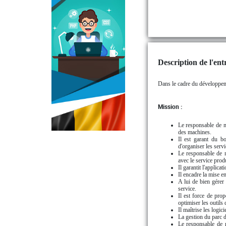
Description de l'entr
Dans le cadre du développemen
Mission :
Le responsable de m
des machines.
Il est garant du b
d'organiser les serv
Le responsable de m
avec le service prod
Il garantit l'applica
Il encadre la mise e
A lui de bien gérer 
service.
Il est force de pro
optimiser les outils
Il maîtrise les logic
La gestion du parc d
Le responsable de m