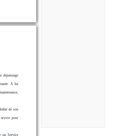
 le dépannage
mante. A lui
 maintenance,
bilité de son
en œuvre pour
re un Service