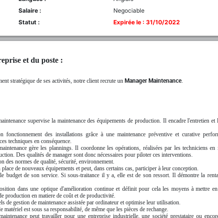
Salaire :
Negociable
Statut :
Expirée le : 31/10/2022
eprise et du poste :
t stratégique de ses activités, notre client recrute un
Manager Maintenance
.
aintenance supervise la maintenance des équipements de production. Il encadre l'entretien et
on fonctionnement des installations grâce à une maintenance préventive et curative perfor
ices techniques en conséquence.
aintenance gère les plannings. Il coordonne les opérations, réalisées par les techniciens en
uction. Des qualités de manager sont donc nécessaires pour piloter ces interventions.
tion des normes de qualité, sécurité, environnement.
n place de nouveaux équipements et peut, dans certains cas, participer à leur conception.
le budget de son service. Si sous-traitance il y a, elle est de son ressort. Il démontre la renta
position dans une optique d'amélioration continue et définit pour cela les moyens à mettre 
 de production en matiere de coût et de productivité.
iels de gestion de maintenance assistée par ordinateur et optimise leur utilisation.
e matériel est sous sa responsabilité, de même que les pièces de rechange.
aintenance peut travailler pour une entreprise industrielle, une société prestataire ou enco