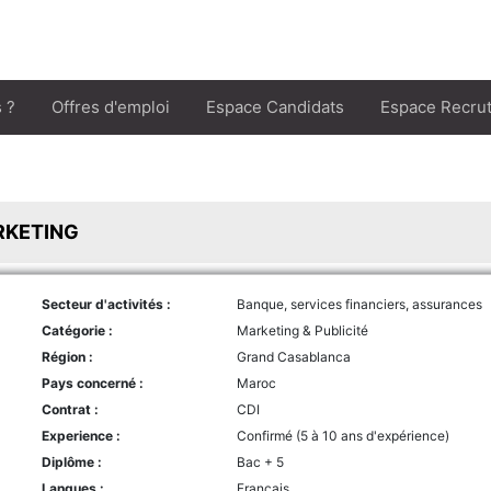
 ?
Offres d'emploi
Espace Candidats
Espace Recru
KETING
Secteur d'activités :
Banque, services financiers, assurances
Catégorie :
Marketing & Publicité
Région :
Grand Casablanca
Pays concerné :
Maroc
Contrat :
CDI
Experience :
Confirmé (5 à 10 ans d'expérience)
Diplôme :
Bac + 5
Langues :
Français