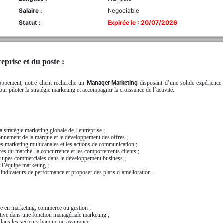
Salaire :
Negociable
Statut :
Expirée le : 20/07/2026
eprise et du poste :
oppement, notre client recherche un
Manager Marketing
disposant d’une solide expérience 
r piloter la stratégie marketing et accompagner la croissance de l’activité.
a stratégie marketing globale de l’entreprise ;
onnement de la marque et le développement des offres ;
s marketing multicanales et les actions de communication ;
es du marché, la concurrence et les comportements clients ;
uipes commerciales dans le développement business ;
 l’équipe marketing ;
 indicateurs de performance et proposer des plans d’amélioration.
e en marketing, commerce ou gestion ;
tive dans une fonction managériale marketing ;
dans les secteurs banque ou assurance ;