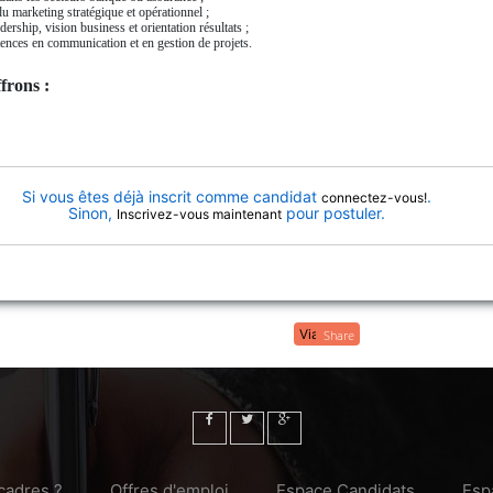
du marketing stratégique et opérationnel ;
dership, vision business et orientation résultats ;
nces en communication et en gestion de projets.
frons :
Si vous êtes déjà inscrit comme candidat
.
connectez-vous!
Sinon,
pour postuler.
Inscrivez-vous maintenant
Share
cadres ?
Offres d'emploi
Espace Candidats
Esp