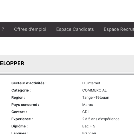
 ?
Offres d'emploi
Espace Candidats
Espace Recru
VELOPPER
Secteur d'activités :
IT, internet
Catégorie :
COMMERCIAL
Région :
Tanger-Tétouan
Pays concerné :
Maroc
Contrat :
CDI
Experience :
2 à 5 ans d'expérience
Diplôme :
Bac + 5
Langues :
Français