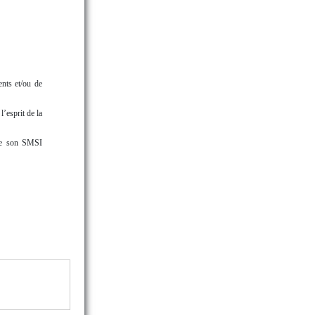
ents et/ou de
’esprit de la
 de son SMSI