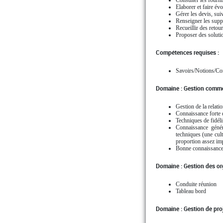
Consulter les fourni
Elaborer et faire évo
Gérer les devis, suiv
Renseigner les suppo
Recueillir des retour
Proposer des solutio
Compétences requises :
Savoirs/Notions/Con
Domaine : Gestion commer
Gestion de la relatio
Connaissance forte d
Techniques de fidélis
Connaissance génér
techniques (une cult
proportion assez imp
Bonne connaissance 
Domaine : Gestion des or
Conduite réunion
Tableau bord
Domaine : Gestion de proj