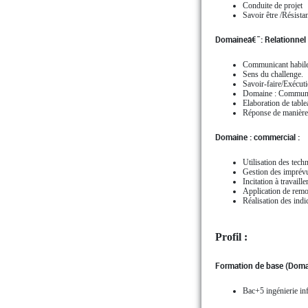
Conduite de projet
Savoir être /Résist
Domaineâ€¯: Relationnel 
Communicant habile
Sens du challenge.
Savoir-faire/Exécut
Domaine : Communi
Elaboration de table
Réponse de manière 
Domaine : commercial :
Utilisation des techn
Gestion des imprévus
Incitation à travaill
Application de remo
Réalisation des ind
Profil :
Formation de base (Doma
Bac+5 ingénierie in