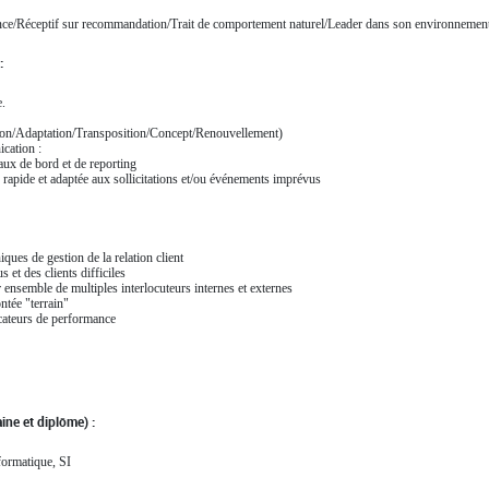
ance/Réceptif sur recommandation/Trait de comportement naturel/Leader dans son environnemen
:
.
ion/Adaptation/Transposition/Concept/Renouvellement)
cation :
aux de bord et de reporting
rapide et adaptée aux sollicitations et/ou événements imprévus
iques de gestion de la relation client
 et des clients difficiles
er ensemble de multiples interlocuteurs internes et externes
ntée "terrain"
icateurs de performance
ine et diplôme) :
formatique, SI