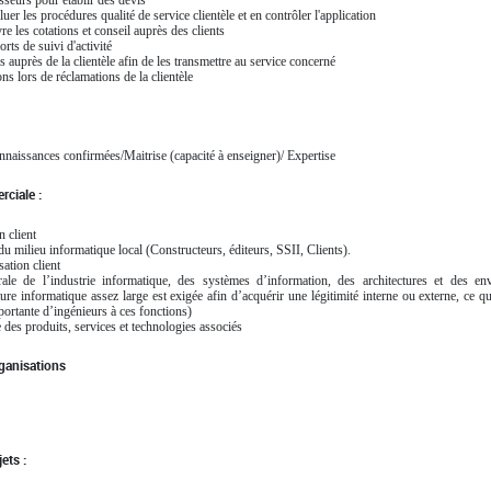
sseurs pour établir des devis
luer les procédures qualité de service clientèle et en contrôler l'application
re les cotations et conseil auprès des clients
rts de suivi d'activité
s auprès de la clientèle afin de les transmettre au service concerné
ns lors de réclamations de la clientèle
naissances confirmées/Maitrise (capacité à enseigner)/ Expertise
ciale :
n client
u milieu informatique local (Constructeurs, éditeurs, SSII, Clients).
ation client
ale de l’industrie informatique, des systèmes d’information, des architectures et des en
ure informatique assez large est exigée afin d’acquérir une légitimité interne ou externe, ce qu
ortante d’ingénieurs à ces fonctions)
des produits, services et technologies associés
ganisations
ets :