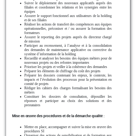
Suivre le déploiement des nouveaux applicatifs auprès des
filiales et coordonner les relations et les synergies entre les
équipes
Assurer le support fonctionnel aux utilisateurs de la holding
et de ses filiales
Réaliser les actions de transfert des compétences aux équipes
opérationnelles, préconiser et / ou assurer la formation des
formateurs
Assurer le reporting des projets auprès du directeur chargé
de mission
Participer au recensement, à l’analyse et à la consolidation
des demandes de maintenance applicative ou corrective du
système d’information de la holding
Recueillir et analyser les besoins des équipes métiers pour de
nouveaux projets ou des refontes importantes
Prioriser les projets et veiller à la cohérence des demandes
Préparer les éléments de chiffrage du coût des projets
Préparer les dossiers contenant les enjeux, le contexte, les
impacts et l’évolution des processus pour la présentation en
comité de projets
Rédiger les cahiers des charges formalisant les besoins des
métiers
Constituer les dossiers de consultation, dépouiller les
réponses et participer au choix des solutions et des
prestataires
Mise en œuvre des procédures et de la démarche qualité :
Mettre en place, accompagner et suivre la mise en œuvre des
procédures SI
Organiser des actions de sensibilisation et de formation aux