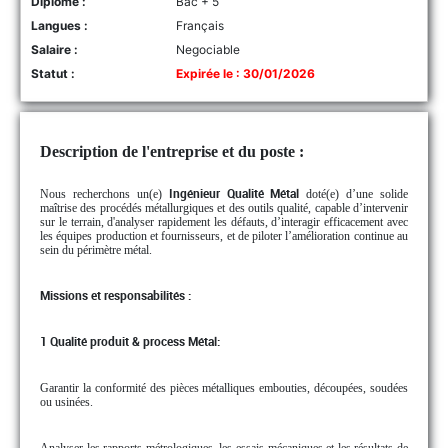
Diplôme :
Bac + 5
Langues :
Français
Salaire :
Negociable
Statut :
Expirée le : 30/01/2026
Description de l'entreprise et du poste :
Nous recherchons un(e)
Ingénieur Qualité Métal
doté(e) d’une solide
maîtrise des procédés métallurgiques et des outils qualité, capable d’intervenir
sur le terrain, d'analyser rapidement les défauts, d’interagir efficacement avec
les équipes production et fournisseurs, et de piloter l’amélioration continue au
sein du périmètre métal.
Missions et responsabilités :
1 Qualité produit & process Métal:
Garantir la conformité des pièces métalliques embouties, découpées, soudées
ou usinées.
Analyser les rapports métrologiques, les essais mécaniques et les résultats de