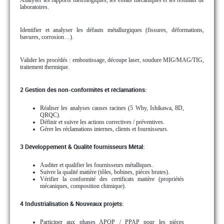
laboratoires.
Identifier et analyser les défauts métallurgiques (fissures, déformations,
bavures, corrosion…).
Valider les procédés : emboutissage, découpe laser, soudure MIG/MAG/TIG,
traitement thermique.
2 Gestion des non-conformités et réclamations:
Réaliser les analyses causes racines (5 Why, Ishikawa, 8D,
QRQC).
Définir et suivre les actions correctives / préventives.
Gérer les réclamations internes, clients et fournisseurs.
3 Développement & Qualité fournisseurs Métal:
Auditer et qualifier les fournisseurs métalliques.
Suivre la qualité matière (tôles, bobines, pièces brutes).
Vérifier la conformité des certificats matière (propriétés
mécaniques, composition chimique).
4 Industrialisation & Nouveaux projets:
Participer aux phases APQP / PPAP pour les pièces