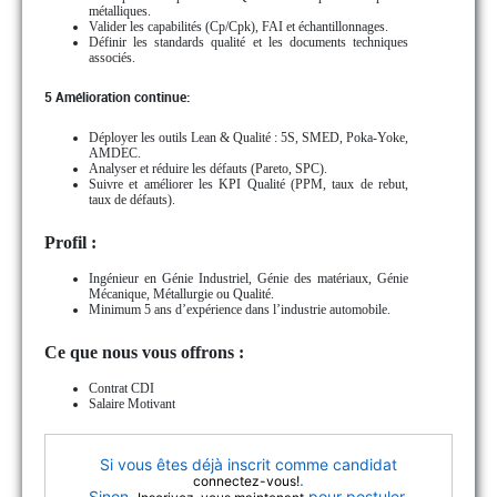
métalliques.
Valider les capabilités (Cp/Cpk), FAI et échantillonnages.
Définir les standards qualité et les documents techniques
associés.
5 Amélioration continue:
Déployer les outils Lean & Qualité : 5S, SMED, Poka-Yoke,
AMDEC.
Analyser et réduire les défauts (Pareto, SPC).
Suivre et améliorer les KPI Qualité (PPM, taux de rebut,
taux de défauts).
Profil :
Ingénieur en Génie Industriel, Génie des matériaux, Génie
Mécanique, Métallurgie ou Qualité.
Minimum 5 ans d’expérience dans l’industrie automobile.
Ce que nous vous offrons :
Contrat CDI
Salaire Motivant
Si vous êtes déjà inscrit comme candidat
.
connectez-vous!
Sinon,
pour postuler.