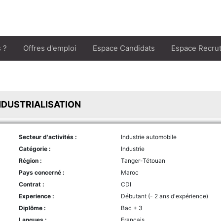
 ?
Offres d'emploi
Espace Candidats
Espace Recru
NDUSTRIALISATION
Secteur d'activités :
Industrie automobile
Catégorie :
Industrie
Région :
Tanger-Tétouan
Pays concerné :
Maroc
Contrat :
CDI
Experience :
Débutant (- 2 ans d'expérience)
Diplôme :
Bac + 3
Langues :
Français