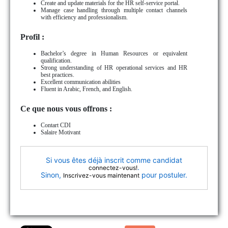
Create and update materials for the HR self-service portal.
Manage case handling through multiple contact channels
with efficiency and professionalism.
Profil :
Bachelor’s degree in Human Resources or equivalent
qualification.
Strong understanding of HR operational services and HR
best practices.
Excellent communication abilities
Fluent in Arabic, French, and English.
Ce que nous vous offrons :
Contart CDI
Salaire Motivant
Si vous êtes déjà inscrit comme candidat
.
connectez-vous!
Sinon,
pour postuler.
Inscrivez-vous maintenant