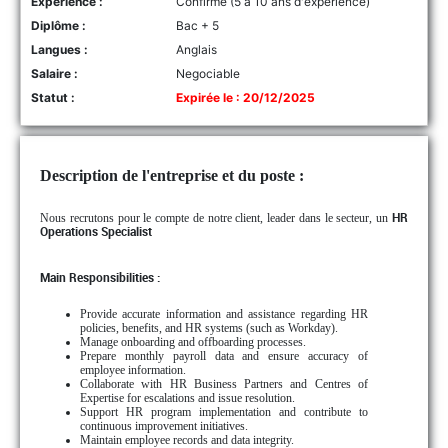
Experience :
Confirmé (5 à 10 ans d'expérience)
Diplôme :
Bac + 5
Langues :
Anglais
Salaire :
Negociable
Statut :
Expirée le : 20/12/2025
Description de l'entreprise et du poste :
Nous recrutons pour le compte de notre client, leader dans le secteur, un
HR
Operations Specialist
Main Responsibilities :
Provide accurate information and assistance regarding HR
policies, benefits, and HR systems (such as Workday).
Manage onboarding and offboarding processes.
Prepare monthly payroll data and ensure accuracy of
employee information.
Collaborate with HR Business Partners and Centres of
Expertise for escalations and issue resolution.
Support HR program implementation and contribute to
continuous improvement initiatives.
Maintain employee records and data integrity.