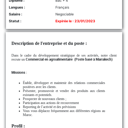
Diplôme :
Bac + 4
Langues :
Français
Salaire :
Negociable
Statut :
Expirée le : 23/01/2023
Description de l'entreprise et du poste :
Dans le cadre du développement stratégique de ses activités, notre client
recrute un
Commercial en agroalimentaire (Poste basé à Marrakech)
Missions :
Établir, développer et maintenir des relations commerciales
positives avec les clients.
Présenter, promouvoir et vendre des produits aux clients
existants et potentiels.
Prospecter de nouveaux clients ;
Participation aux actions de recouvrement
Reporting de l’activité et des prévisions
Vous vous déplacez fréquemment aux différentes régions au
Maroc.
Profil :