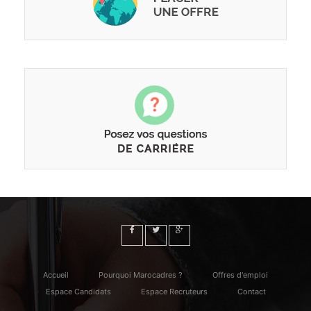
Accueil
Pourquoi Marocadres ?
Offres d'emploi
Espace Candidats
Espace Recruteurs
Contact