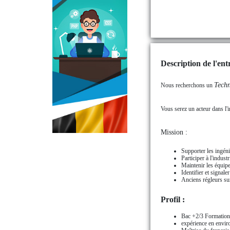
Description de l'entr
Techn
Nous recherchons un
Vous serez un acteur dans l'i
Mission :
Supporter les ingén
Participer à l'indust
Maintenir les équipe
Identifier et signal
Anciens régleurs su
Profil :
Bac +2/3 Formation 
expérience en envir