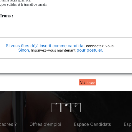
tant à l'écrit qu'à l'oral
es solides et le travail de terrain
frons :
Si vous êtes déjà inscrit comme candidat
.
connectez-vous!
Sinon,
pour postuler.
Inscrivez-vous maintenant
Share
cadres ?
Offres d'emploi
Espace Candidats
Esp