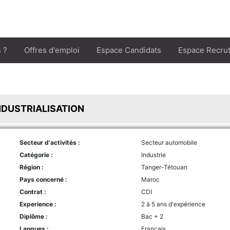
 ?
Offres d'emploi
Espace Candidats
Espace Recru
NDUSTRIALISATION
Secteur d'activités :
Secteur automobile
Catégorie :
Industrie
Région :
Tanger-Tétouan
Pays concerné :
Maroc
Contrat :
CDI
Experience :
2 à 5 ans d'expérience
Diplôme :
Bac + 2
Langues :
Français