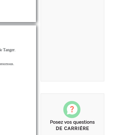
Tanger
 de
.
 processus.