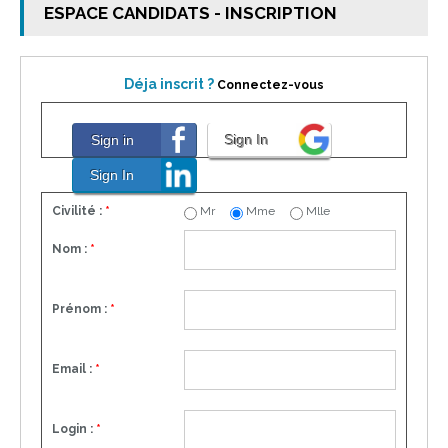
ESPACE CANDIDATS - INSCRIPTION
Déja inscrit ?
Connectez-vous
Sign in
Sign In
Sign In
Mr
Mme
Mlle
Civilité :
*
Nom :
*
Prénom :
*
Email :
*
Login :
*