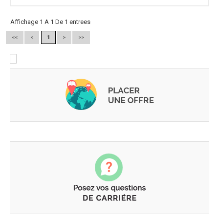
Affichage 1 A 1 De 1 entrees
<<
<
1
>
>>