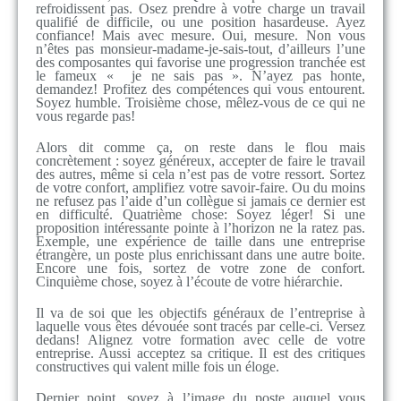
refroidissent pas. Osez prendre à votre charge un travail
qualifié de difficile, ou une position hasardeuse. Ayez
confiance! Mais avec mesure. Oui, mesure. Non vous
n’êtes pas monsieur-madame-je-sais-tout, d’ailleurs l’une
des composantes qui favorise une progression tranchée est
le fameux « je ne sais pas ». N’ayez pas honte,
demandez! Profitez des compétences qui vous entourent.
Soyez humble. Troisième chose, mêlez-vous de ce qui ne
vous regarde pas!
Alors dit comme ça, on reste dans le flou mais
concrètement : soyez généreux, accepter de faire le travail
des autres, même si cela n’est pas de votre ressort. Sortez
de votre confort, amplifiez votre savoir-faire. Ou du moins
ne refusez pas l’aide d’un collègue si jamais ce dernier est
en difficulté. Quatrième chose: Soyez léger! Si une
proposition intéressante pointe à l’horizon ne la ratez pas.
Exemple, une expérience de taille dans une entreprise
étrangère, un poste plus enrichissant dans une autre boite.
Encore une fois, sortez de votre zone de confort.
Cinquième chose, soyez à l’écoute de votre hiérarchie.
Il va de soi que les objectifs généraux de l’entreprise à
laquelle vous êtes dévouée sont tracés par celle-ci. Versez
dedans! Alignez votre formation avec celle de votre
entreprise. Aussi acceptez sa critique. Il est des critiques
constructives qui valent mille fois un éloge.
Dernier point, soyez à l’image du poste auquel vous