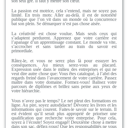
son seul gré. Il faut y mettre son cœur.
La passion est motrice, cela s’entend, mais ne soyez pas
limité. En trois mots: Aller au-delà. il est de notoriété
publique que l’on vit dans un monde où la concurrence
bat son plein. Se démarquer n’est pas chose aisée.
La créativité est chose voulue. Mais seuls ceux qui
s’adaptent perdurent. Apprenez que votre carrière est
l’apanage d’un apprentissage constant. Le monde va vite,
s’accrocher et sans tarder au train du savoir est
primordiale.
Râtez-le, et vous ne serez plus là pour essuyer les
conséquences. Au mieux serez-vous au placard.
Expression usée dans le milieu des entreprises et qui ne
veut dire autre chose que: Vous êtes catalogué, à l’abri des
regards freiné dans l’avancement de votre carrière. Passez
maître dans votre domaine. Formez-vous! Balisez votre
parcours de diplômes et brillez sans peine aux yeux de
votre hiérarchie.
Vous n’avez pas le temps? Le net pleut des formations en
ligne. Au pire, soyez autodidacte! Dévorez les livres et les
informations qui courent. Faites-le savoir sur le terrain. Il
est évident qu’il serait plus approprié de prioriser une
qualification que recherche votre entreprise. Pour cela,
soyez à l’écoute! Soyez engagé! Deuxième chose à mettre
dans son sac, défiez-vous! Que les responsabilités ne vous