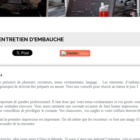
 ENTRETIEN D'EMBAUCHE
Share
54
n présence de plusieurs recruteurs, tenue vestimentaire, langage… Les entretiens d’embauc
 pourquoi ils doivent être préparés en amont. Voici nos conseils pour réussir au mieux le jour J.
 important de paraître professionnel. Il faut donc que votre tenue vestimentaire et vos gestes soi
us souhaitez renvoyer. Vous aurez rarement une seconde occasion de faire bonne impression. 
conseillons de privilégier le costume. Vos chaussures, vos ongles et votre coiffure doivent êt
nt la première impression est importante. On dit même que les recruteurs se font une image d’
econdes de la rencontre.
ercice, plus vous serez à l'aise et détendu. Si vous n’avez pas anticipé l’entretien, cela se verr