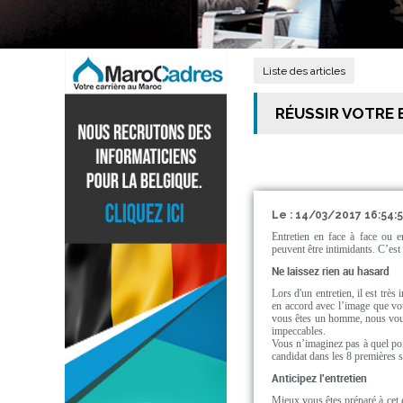
Liste des articles
RÉUSSIR VOTRE
Le : 14/03/2017 16:54:
Entretien en face à face ou e
peuvent être intimidants. C’est
Ne laissez rien au hasard
Lors d'un entretien, il est très
en accord avec l’image que vo
vous êtes un homme, nous vous 
impeccables.
Vous n’imaginez pas à quel poi
candidat dans les 8 premières s
Anticipez l'entretien
Mieux vous êtes préparé à cet ex