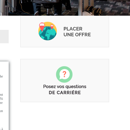
he
ent
Si
re
un
a à