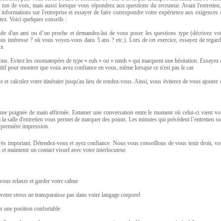
e ton de voix, mais aussi lorsque vous répondrez aux questions du recruteur. Avant l'entretien,
s informations sur l'entreprise et essayer de faire correspondre votre expérience aux exigences
ez. Voici quelques conseils :
l'aide d'un ami ou d’un proche et demandez-lui de vous poser les questions type (décrivez vot
us intéresse ? où vous voyez-vous dans 5 ans ? etc.). Lors de cet exercice, essayez de regard
ux
vous. Evitez les onomatopées de type « euh » ou « mmh » qui marquent une hésitation. Essayez 
itif pour montrer que vous avez confiance en vous, même lorsque ce n'est pas le cas
ue et calculez votre itinéraire jusqu'au lieu de rendez-vous. Ainsi, vous éviterez de vous ajouter
 une poignée de main affirmée. Entamer une conversation entre le moment où celui-ci vient vo
à la salle d'entretien vous permet de marquer des points. Les minutes qui précèdent l’entretien s
 première impression.
très important. Détendez-vous et ayez confiance. Nous vous conseillons de vous tenir droit, vo
 et maintenir un contact visuel avec votre interlocuteur.
ous relaxer et garder votre calme
 votre stress ne transparaisse pas dans votre langage corporel
s une position confortable