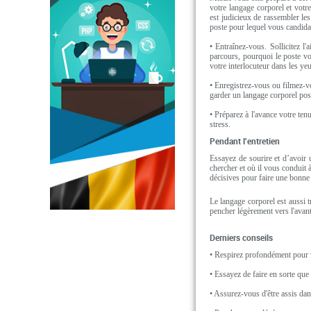
votre langage corporel et votr
est judicieux de rassembler le
poste pour lequel vous candidat
• Entraînez-vous. Sollicitez 
parcours, pourquoi le poste vo
votre interlocuteur dans les ye
• Enregistrez-vous ou filmez-
garder un langage corporel pos
• Préparez à l'avance votre ten
stress.
Pendant l'entretien
Essayez de sourire et d’avoir
chercher et où il vous conduit 
décisives pour faire une bonne
Le langage corporel est aussi 
pencher légèrement vers l'avant
Derniers conseils
• Respirez profondément pour v
• Essayez de faire en sorte que
• Assurez-vous d'être assis dan